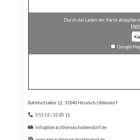
Durch das Laden der Karte akzeptiere
Mehr
Ka
Google Map
Bahnhofsallee 12, 31840 Hessisch Oldendorf
0 51 52 / 52 85 11
Info@tierarzthessischoldendorf.de
www.tierarzthessischoldendorf.de