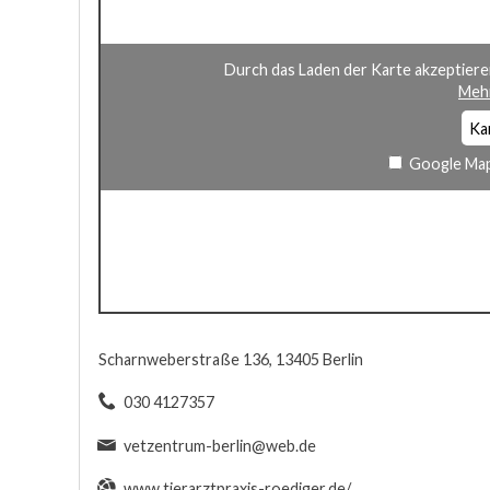
Durch das Laden der Karte akzeptiere
Mehr
Ka
Google Map
Scharnweberstraße 136, 13405 Berlin
030 4127357
vetzentrum-berlin@web.de
www.tierarztpraxis-roediger.de/