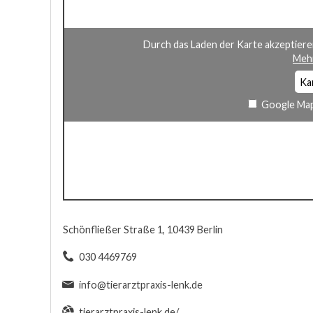
Durch das Laden der Karte akzeptiere
Mehr
Ka
Google Map
Schönfließer Straße 1, 10439 Berlin
030 4469769
info@tierarztpraxis-lenk.de
tierarztpraxis-lenk.de/