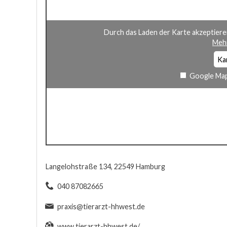
Durch das Laden der Karte akzeptiere
Mehr
Ka
Google Map
Langelohstraße 134, 22549 Hamburg
040 87082665
praxis@tierarzt-hhwest.de
www.tierarzt-hhwest.de/