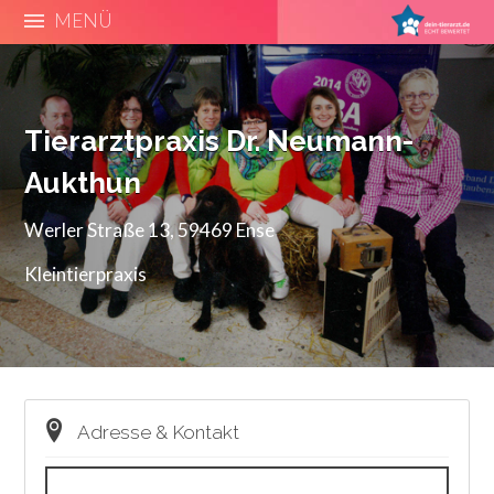
MENÜ
Tierarztpraxis Dr. Neumann-
Aukthun
Werler Straße 13, 59469 Ense
Kleintierpraxis
Adresse & Kontakt