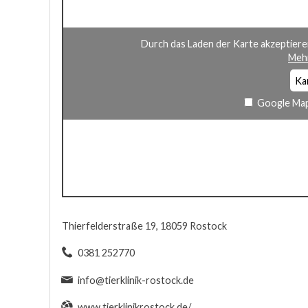
Durch das Laden der Karte akzeptiere
Mehr
Ka
Google Map
Thierfelderstraße 19, 18059 Rostock
0381 252770
info@tierklinik-rostock.de
www.tierklinikrostock.de/