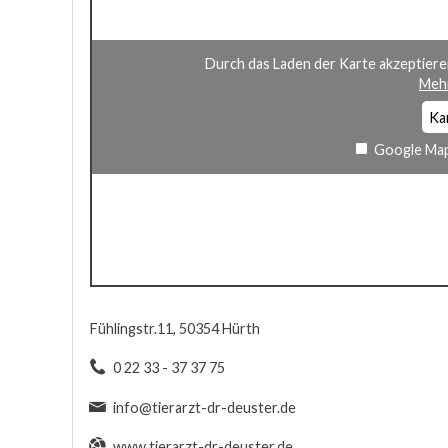
Durch das Laden der Karte akzeptiere
Mehr
Ka
Google Map
Fühlingstr.11, 50354 Hürth
0 22 33 - 37 37 75
info@tierarzt-dr-deuster.de
www.tierarzt-dr-deuster.de